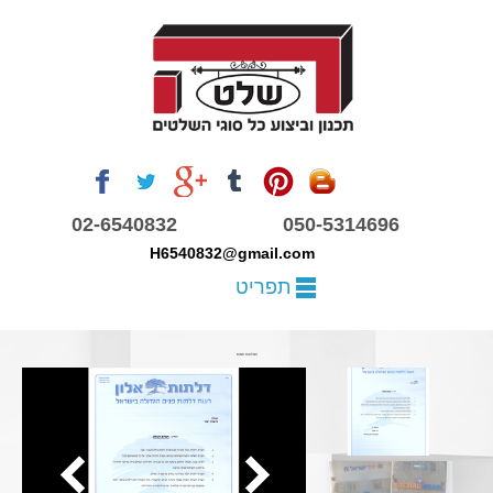
02-6540832
050-5314696
H6540832
@gmail.com
תפריט
המלצות חמות