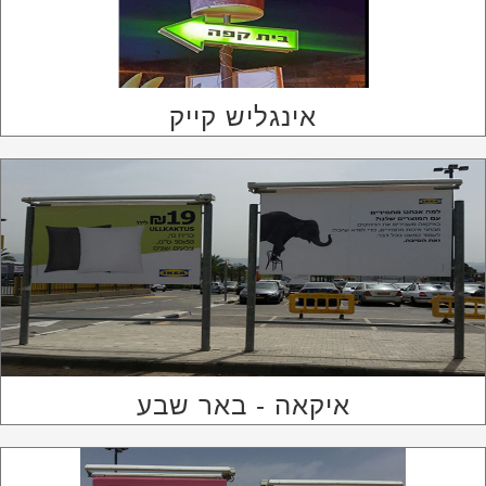
אינגליש קייק
איקאה - באר שבע