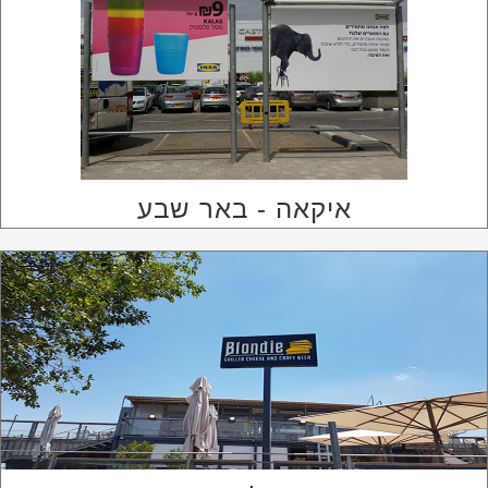
איקאה - באר שבע